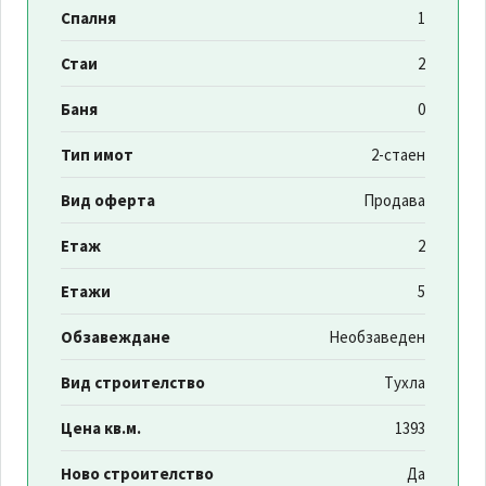
Спалня
1
Стаи
2
Баня
0
Тип имот
2-стаен
Вид оферта
Продава
Етаж
2
Етажи
5
Обзавеждане
Необзаведен
Вид строителство
Тухла
Цена кв.м.
1393
Ново строителство
Да