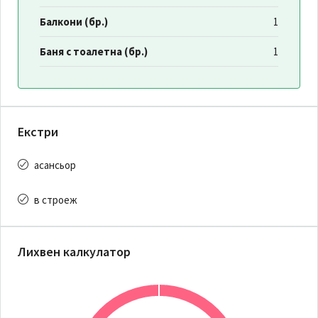
Балкони (бр.)
1
Баня с тоалетна (бр.)
1
Екстри
асансьор
в строеж
Лихвен калкулатор