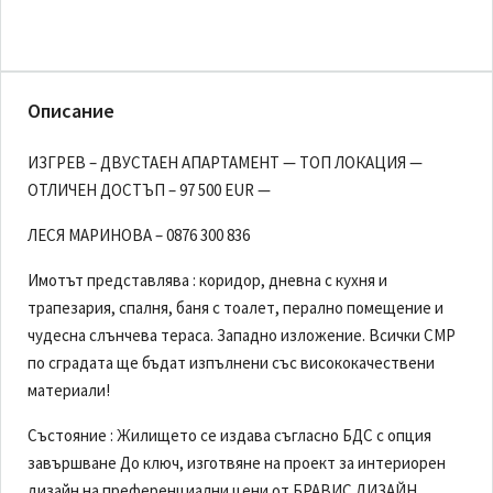
Описание
ИЗГРЕВ – ДВУСТАЕН АПАРТАМЕНТ — ТОП ЛОКАЦИЯ —
ОТЛИЧЕН ДОСТЪП – 97 500 EUR —
ЛЕСЯ МАРИНОВА – 0876 300 836
Имотът представлява : коридор, дневна с кухня и
трапезария, спалня, баня с тоалет, перално помещение и
чудесна слънчева тераса. Западно изложение. Всички СМР
по сградата ще бъдат изпълнени със висококачествени
материали!
Състояние : Жилището се издава съгласно БДС с опция
завършване До ключ, изготвяне на проект за интериорен
дизайн на преференциални цени от БРАВИС ДИЗАЙН.