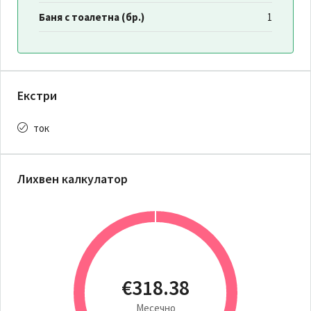
Баня с тоалетна (бр.)
1
Екстри
ток
Лихвен калкулатор
€318.38
Месечно