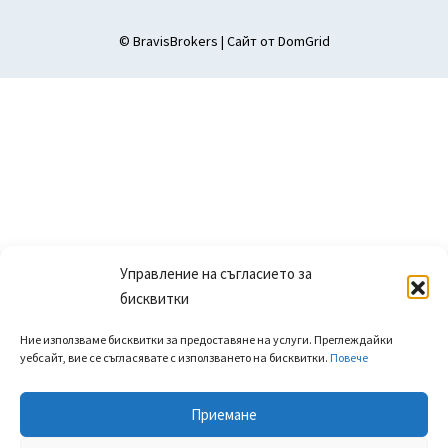
© BravisBrokers | Сайт от
DomGrid
Управление на съгласието за
бисквитки
Ние използваме бисквитки за предоставяне на услуги. Преглеждайки
уебсайт, вие се съгласявате с използването на бисквитки.
Повече
Приемане