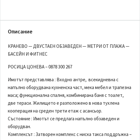
Описание
КРАНЕВО — ДВУСТАЕН ОБЗАВЕДЕН — МЕТРИ ОТ ПЛАЖА —
БАСЕЙН И ФИТНЕС
РОСИЦА ЦОНЕВА – 0878 300 267
Имотът представлява : Входно антре, всекидневна с
напълно оборудвана кухненска част, мека мебел и трапезна
маса; функционална спалня, комбинирана баня с тоалет,
две тераси. Жилището е разположено в нова тухлена
кооперация на среден трети етаж с асансьор.
Състояние : Имотът се предлага напълно обзаведен и
оборудван.
Комплексът : Затворен комплекс с ниска такса поддръжка –