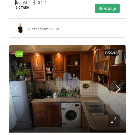
65
0
1
4
2-СТАЕН
Виж още
Славик Хаджиоглов
ПРОДАВА
ТОП
€90,000