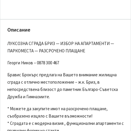
Описание
ЛУКСОЗНА СГРАДА БРИЗ — ИЗБОР НА АПАРТАМЕНТИ —
ПАРКОМЕСТА — РАЗСРОЧЕНО ПЛАЩАНЕ
Георги Ников – 0878 300 467
Бравис Брокърс предлага на Вашето внимание жилищна
сграда с отлично местоположение – ж.к. Бриз, в
непосредствена близост до паметник Българо-Съветска
Дружба и Гимназиите.
* Можете да закупите имот на разсрочено плащане,
съобразено изцяло с Вашите възможности!
* Сградата е с модерна визия , функционални апартаменти с
правилни форми на стаите.