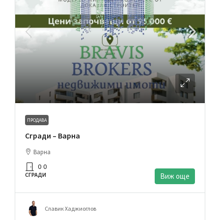
ПРОДАВА
Сгради – Варна
Варна
0
0
СГРАДИ
Виж още
Славик Хаджиоглов