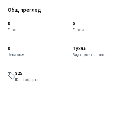
Общ преглед
0
5
Етаж
Етажи
0
Тухла
Цена кв.м.
Вид строителство
825
ID на оферта