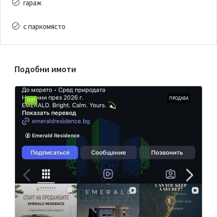
гараж
с паркомясто
Подобни имоти
ПРОДАВА
ТОП