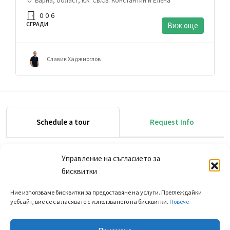
Варна, област, к.к. Св.Св. Константин и Елена
0
0
6
СГРАДИ
Виж още
Славик Хаджиоглов
Schedule a tour
Request Info
Управление на съгласието за
бисквитки
Ние използваме бисквитки за предоставяне на услуги. Преглеждайки
уебсайт, вие се съгласявате с използването на бисквитки.
Повече