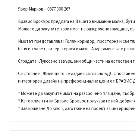
Явор Марков – 0877 300 267
Бравис Брокърс предлага на Вашето внимание малка, бу
Можете да закупите този имот на разсрочено плащане, с
Имотът представлява : Голям коридор, просторна и светла
баня и тоалет, килер, тераса и мазе . Апартаментът е ра
Сградата : Луксозно завършени общи части на естествен г
Състояние : Жилището се издава съгласно БДС с поставен
интериорен дизайн на преференциални цени от БРАВИС 
* Можете да закупите имот на разсрочено плащане, съоб
* Като клиенти на Бравис Брокърс получавате най-добрит
* Завършване До ключ, изготвяне на проект за интериоре