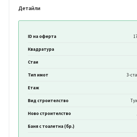
Детайли
ID на оферта
1
Квадратура
Стаи
Тип имот
3-ст
Етаж
Вид строителство
Ту
Ново строителство
Баня с тоалетна (бр.)