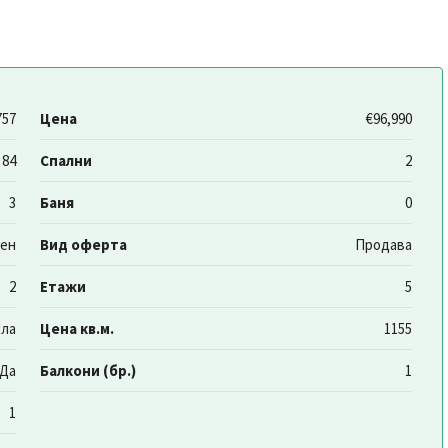
757
Цена
€96,990
84
Спални
2
3
Баня
0
аен
Вид оферта
Продава
2
Етажи
5
хла
Цена кв.м.
1155
Да
Балкони (бр.)
1
1