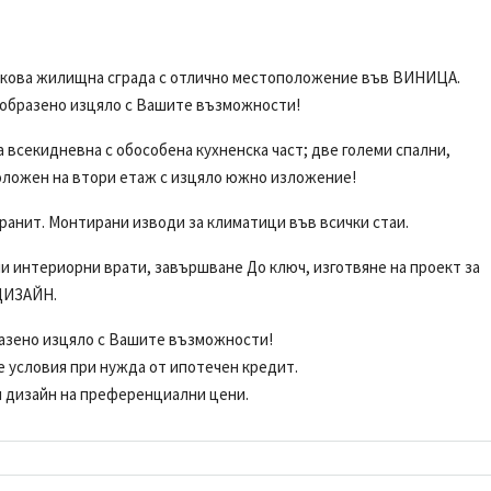
тикова жилищна сграда с отлично местоположение във ВИНИЦА.
ъобразено изцяло с Вашите възможности!
 всекидневна с обособена кухненска част; две големи спални,
зположен на втори етаж с изцяло южно изложение!
ранит. Монтирани изводи за климатици във всички стаи.
и интериорни врати, завършване До ключ, изготвяне на проект за
ДИЗАЙН.
разено изцяло с Вашите възможности!
е условия при нужда от ипотечен кредит.
н дизайн на преференциални цени.