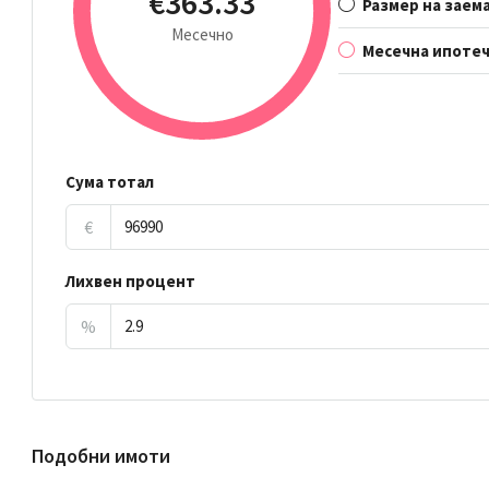
€363.33
Размер на заем
Месечно
Месечна ипотеч
Сума тотал
€
Лихвен процент
%
Подобни имоти