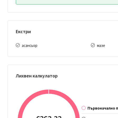
Екстри
асансьор
мазе
Лихвен калкулатор
Първоначално 