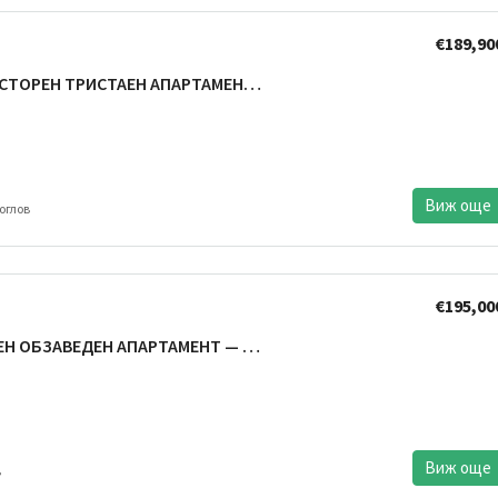
€189,90
ТРОШЕВО – ПРОСТОРЕН ТРИСТАЕН АПАРТАМЕНТ – ВСЕКИДНЕВНА 30кв.м – ЛУКСОЗНА СГРАДА — СРЕДЕН ЕТАЖ – ПАНОРАМА
Виж още
оглов
€195,00
ЧАЙКА –ТРИСТАЕН ОБЗАВЕДЕН АПАРТАМЕНТ — НАПЪЛНО ОБОРУДВАН – ГОТОВ ЗА ЖИВЕЕНЕ
Виж още
в