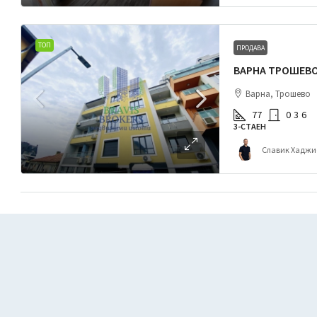
ТОП
ПРОДАВА
Варна, Трошево
77
0
3
6
3-СТАЕН
Славик Хаджи