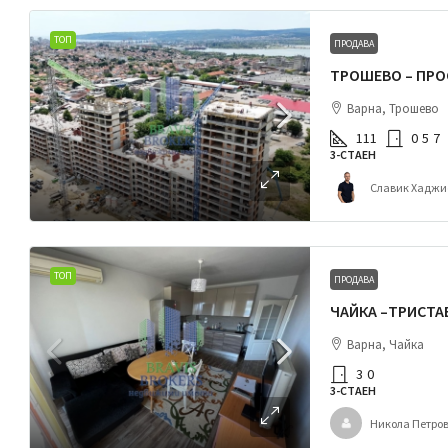
ТОП
ПРОДАВА
Варна, Трошево
111
0
5
7
3-СТАЕН
Славик Хаджи
ТОП
ПРОДАВА
Варна, Чайка
3
0
3-СТАЕН
Никола Петро