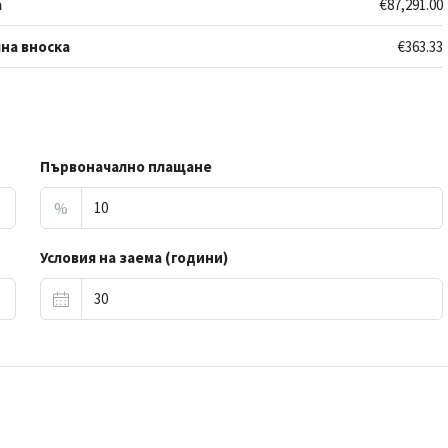
а
€87,291.00
на вноска
€363.33
Първоначално плащане
%
Условия на заема (години)