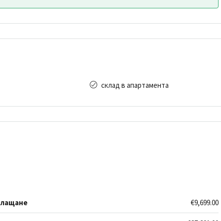
склад в апартамента
плащане
€9,699.00