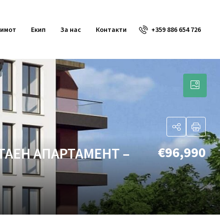
+359 886 654 726
 имот
Екип
За нас
Контакти
€96,990
ТАЕН АПАРТАМЕНТ –