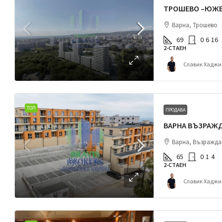
Варна, Трошево
69
0
6
16
2-СТАЕН
Славик Хаджи
ТОП
ПРОДАВА
Варна, Възражда
65
0
1
4
2-СТАЕН
Славик Хаджи