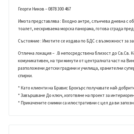
Георги Ников – 0878 300 467
Имота представлява : Входно антре, слънчева дневна с обо
тоалет, нескриваема морска панорама, готова сграда пред 
Състояние : Имотите се издава по БДС с възможност за з
Отлична локация – .В непосредствена близост до Св.Св. 
комуникативен, на три минути от централната част на Вини
разположени детски градини и училища, хранителни супер
спирки.
* Като клиенти на Бравис Брокърс получавате най-добрит
* Завършване До ключ, изготвяне на проект за интериоре
* Прикачените снимки са илюстративни с цел да ви запозн