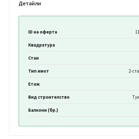
Детайли
ID на оферта
1
Квадратура
Стаи
Тип имот
2-ст
Етаж
Вид строителство
Ту
Балкони (бр.)