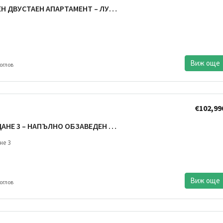
ТРОШЕВО –ЮЖЕН ДВУСТАЕН АПАРТАМЕНТ – ЛУКСОЗНА СГРАДА — СРЕДЕН ЕТАЖ – ТОП ЛОКАЦИЯ
Виж още
оглов
€102,99
ВАРНА ВЪЗРАЖДАНЕ 3 – НАПЪЛНО ОБЗАВЕДЕН ДВУСТАЕН – ЧИСТО НОВ
не 3
Виж още
оглов