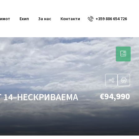
+359 886 654 726
 имот
Екип
За нас
Контакти
€94,990
Т 14–НЕСКРИВАЕМА