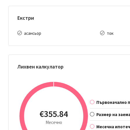
Екстри
асансьор
ток
Лихвен калкулатор
Първоначално 
€355.84
Размер на заем
Месечно
Месечна ипотеч