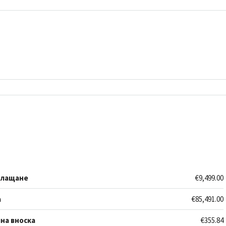
плащане
€9,499.00
а
€85,491.00
на вноска
€355.84