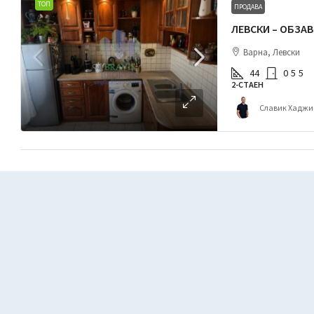
ТОП
ПРОДАВА
Варна, Левски
44
0
5
5
2-СТАЕН
Славик Хаджи