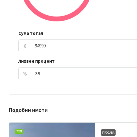
Сума тотал
€
Лихвен процент
%
Подобни имоти
ТОП
ПРОДАВА