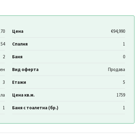
170
Цена
€94,990
54
Спалня
1
2
Баня
0
аен
Вид оферта
Продава
3
Етажи
5
хла
Цена кв.м.
1759
1
Баня с тоалетна (бр.)
1