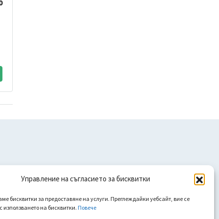
0
Управление на съгласието за бисквитки
аме бисквитки за предоставяне на услуги. Преглеждайки уебсайт, вие се
 с използването на бисквитки.
Повече