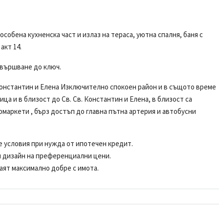
собена кухненска част и излаз на тераса, уютна спалня, баня с
акт 14.
авършване до ключ.
Константин и Елена Изключително спокоен район и в същото време
ца и в близост до Св. Св. Константин и Елена, в близост са
маркети , бърз достъп до главна пътна артерия и автобусни
е условия при нужда от ипотечен кредит.
н дизайн на преференциални цени.
аят максимално добре с имота.