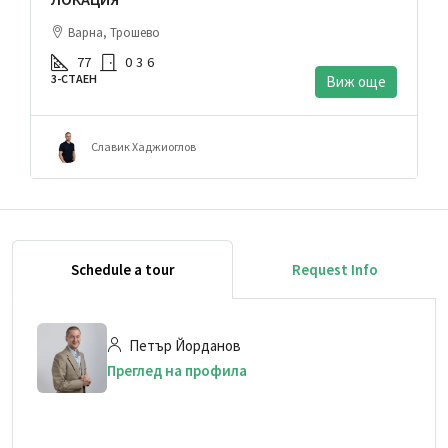
Варна, Трошево
77
0
3
6
3-СТАЕН
Виж още
Славик Хаджиоглов
Schedule a tour
Request Info
Петър Йорданов
Преглед на профила