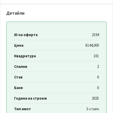
Детайли
ID на оферта
2194
Цена
€144,000
Квадратура
101
Спални
2
Стая
0
Баня
0
Година на строеж
2025
Тип имот
3-стаен