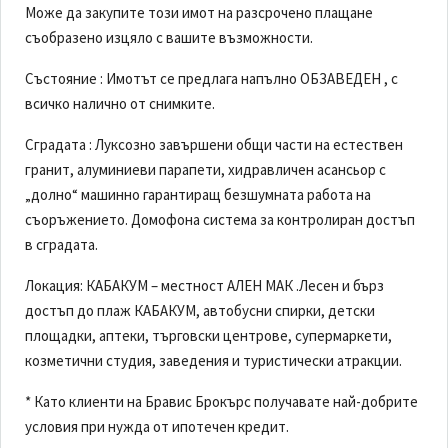
Може да закупите този имот на разсрочено плащане
съобразено изцяло с вашите възможности.
Състояние : Имотът се предлага напълно ОБЗАВЕДЕН , с
всичко налично от снимките.
Сградата : Луксозно завършени общи части на естествен
гранит, алуминиеви парапети, хидравличен асансьор с
„долно“ машинно гарантиращ безшумната работа на
съоръжението. Домофона система за контролиран достъп
в сградата.
Локация: КАБАКУМ – местност АЛЕН МАК .Лесен и бърз
достъп до плаж КАБАКУМ, автобусни спирки, детски
площадки, аптеки, търговски центрове, супермаркети,
козметични студия, заведения и туристически атракции.
* Като клиенти на Бравис Брокърс получавате най-добрите
условия при нужда от ипотечен кредит.