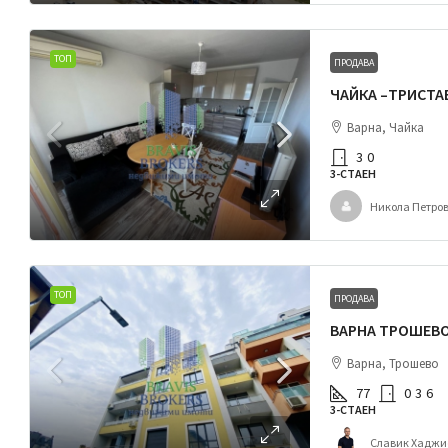
ТОП
ПРОДАВА
Варна, Чайка
3
0
3-СТАЕН
Никола Петро
ТОП
ПРОДАВА
Варна, Трошево
77
0
3
6
3-СТАЕН
Славик Хаджи