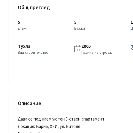
Общ преглед
5
5
1
Етаж
Етажи
Ц
Тухла
2005
Вид строителство
Година на строеж
Описание
Дава се под наем уютен 3-стаен апартамент
Локация: Варна, ХЕИ, ул. Битоля