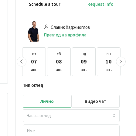
Schedule a tour
Request Info
Славик Хаджиоглов
Преглед на профила
пт
пт
сб
нд
пн
вт
21
07
08
09
10
1
авг.
авг.
авг.
авг.
авг.
авг
Тип оглед
Лично
Видео чат
Час за оглед