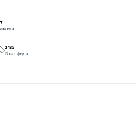
7
ена кв.м.
2435
ID на оферта
вт
ср
чт
18
19
20
авг.
авг.
авг.