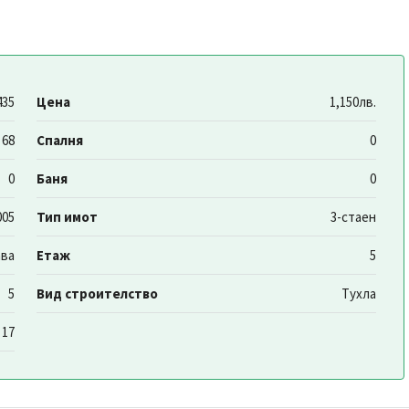
435
Цена
1,150лв.
68
Спалня
0
0
Баня
0
005
Тип имот
3-стаен
ва
Етаж
5
5
Вид строителство
Тухла
17