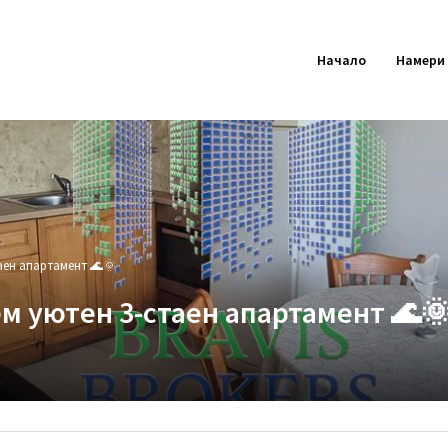
Начало
Намери
таен апартамент 🌊🌞
аем уютен 3-стаен апартамент 🌊