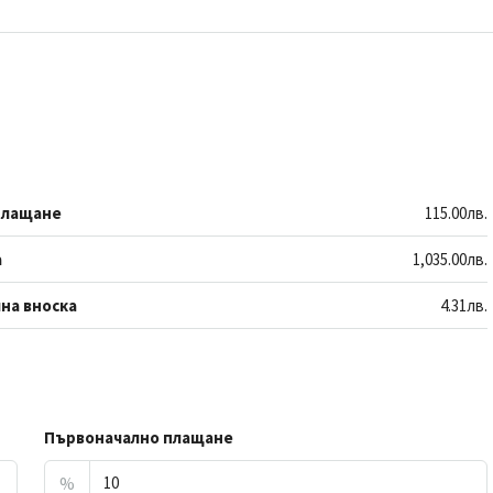
плащане
115.00лв.
а
1,035.00лв.
на вноска
4.31лв.
Първоначално плащане
%