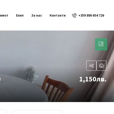
+359 886 654 726
 имот
Екип
За нас
Контакти
1,150лв.
