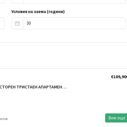
Условия на заема (години)
€189,90
ТРОШЕВО – ПРОСТОРЕН ТРИСТАЕН АПАРТАМЕНТ – ВСЕКИДНЕВНА 30кв.м – ЛУКСОЗНА СГРАДА — СРЕДЕН ЕТАЖ – ПАНОРАМА
Виж още
оглов