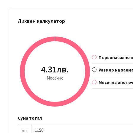
Лихвен калкулатор
Първоначално 
4.31лв.
Размер на заем
Месечно
Месечна ипотеч
Сума тотал
лв.