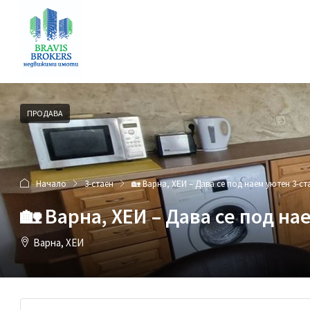
ПРОДАВА
Начало
3-стаен
🏡 Варна, ХЕИ – Дава се под наем уютен 3-с
🏡 Варна, ХЕИ – Дава се под н
Варна, ХЕИ