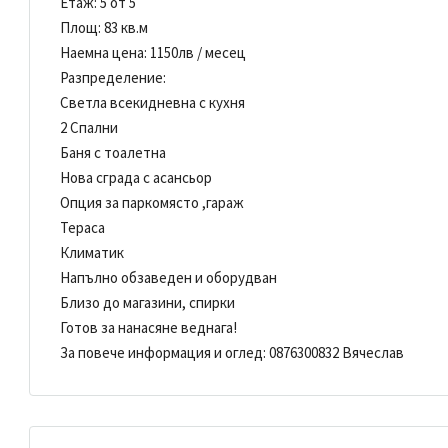
Етаж: 5 от 5
Площ: 83 кв.м
Наемна цена: 1150лв / месец
Разпределение:
Светла всекидневна с кухня
2 Спални
Баня с тоалетна
Нова сграда с асансьор
Опция за паркомясто ,гараж
Тераса
Климатик
Напълно обзаведен и оборудван
Близо до магазини, спирки
Готов за нанасяне веднага!
За повече информация и оглед: 0876300832 Вячеслав