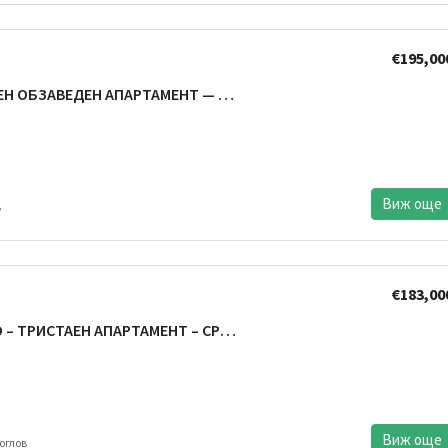
€195,00
ЧАЙКА –ТРИСТАЕН ОБЗАВЕДЕН АПАРТАМЕНТ — НАПЪЛНО ОБОРУДВАН – ГОТОВ ЗА ЖИВЕЕНЕ
Виж още
в
€183,00
ВАРНА ТРОШЕВО – ТРИСТАЕН АПАРТАМЕНТ – СРЕДЕН ЕТАЖ – ГАРАЖ В ЦЕНАТА – ОТЛИЧНА ЛОКАЦИЯ
Виж още
оглов