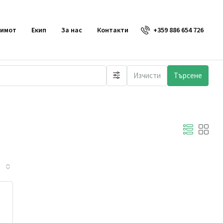
+359 886 654 726
 имот
Екип
За нас
Контакти
Изчисти
Търсене