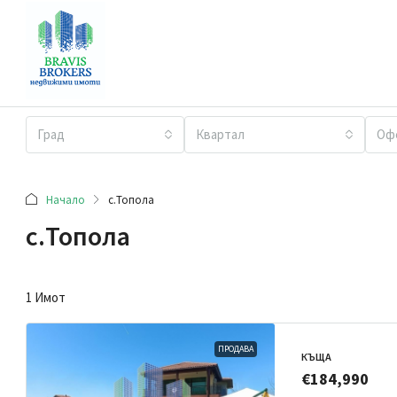
Град
Квартал
Оф
Начало
с.Топола
с.Топола
1 Имот
ПРОДАВА
КЪЩА
€184,990