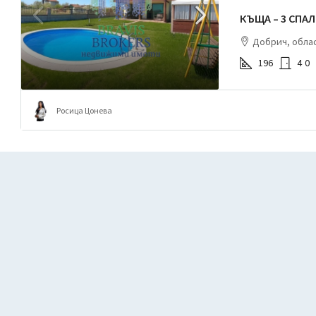
КЪЩА – 3 СПА
Добрич, облас
196
4
0
Росица Цонева