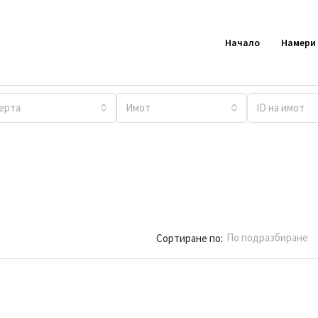
Начало
Намери
ерта
Имот
По подразбиране
Сортиране по: