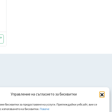
Управление на съгласието за бисквитки
аме бисквитки за предоставяне на услуги. Преглеждайки уебсайт, вие се
 с използването на бисквитки.
Повече