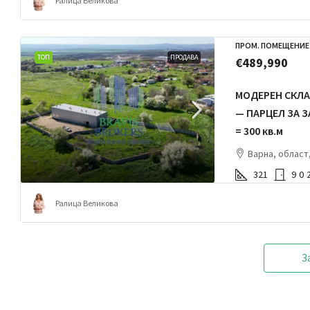
Ралица Великова
ПРОМ. ПОМЕЩЕНИЕ
ТОП
ПРОДАВА
€489,990
МОДЕРЕН СКЛАД
— ПАРЦЕЛ ЗА 
= 300 кв.м
Варна, област
321
9
0
Ралица Великова
З