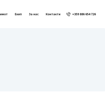
+359 886 654 726
 имот
Екип
За нас
Контакти