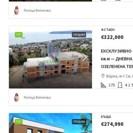
Ралица Великова
4-СТАЕН
ТОП
ПРОДАВА
€322,000
ЕКСКЛУЗИВНО 
кв.м — ДНЕВНА
ОЗЕЛЕНЕНА ТЕР
Варна, м-т Св.
175
4
1
Ралица Великова
КЪЩА
ТОП
ПРОДАВА
€274,990