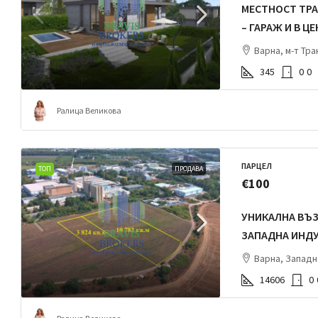
МЕСТНОСТ ТРА
– ГАРАЖ И В ЦЕ
Варна, м-т Тра
345
0
0
Ралица Великова
ПАРЦЕЛ
ТОП
ПРОДАВА
€100
УНИКАЛНА ВЪ
ЗАПАДНА ИНД
Варна, Запад
14606
0