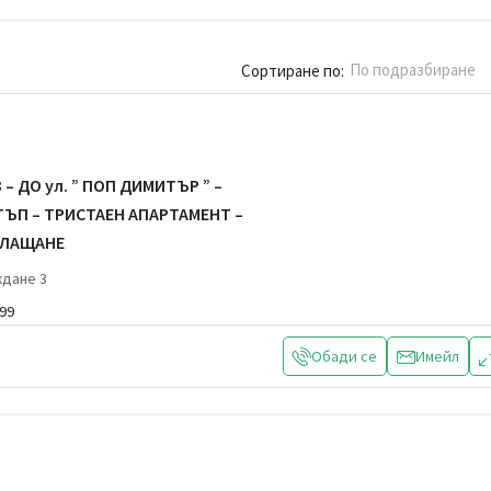
По подразбиране
Сортиране по:
– ДО ул. ” ПОП ДИМИТЪР ” –
ЪП – ТРИСТАЕН АПАРТАМЕНТ –
ПЛАЩАНЕ
ждане 3
999
Обади се
Имейл