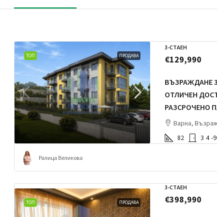
3-СТАЕН
ТОП
ПРОДАВА
€129,990
ВЪЗРАЖДАНЕ 3 
ОТЛИЧЕН ДОСТ
РАЗСРОЧЕНО 
Варна, Възра
82
3
4
-
Ралица Великова
3-СТАЕН
€398,990
ТОП
ПРОДАВА