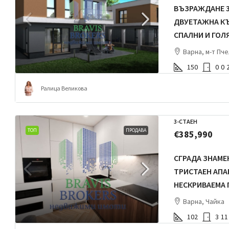
ВЪЗРАЖДАНЕ 3 
ДВУЕТАЖНА КЪ
СПАЛНИ И ГОЛ
Варна, м-т Пч
150
0
0
Ралица Великова
3-СТАЕН
ТОП
ПРОДАВА
€385,990
СГРАДА ЗНАМЕ
ТРИСТАЕН АПА
НЕСКРИВАЕМА 
Варна, Чайка
102
3
11