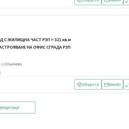
Обади се
Имейл
 С ЖИЛИЩНА ЧАСТ РЗП = 321 кв.м
ЗАСТРОЯВАНЕ НА ОФИС СГРАДА РЗП
, с.Слънчево
2
Обади се
Имейл
ареди още