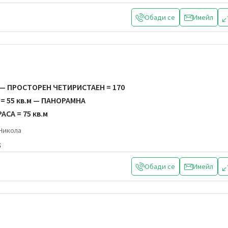
Обади се
Имейл
— ПРОСТОРЕН ЧЕТИРИСТАЕН = 170
 = 55 кв.м — ПАНОРАМНА
АСА = 75 кв.м
 Никола
5
Обади се
Имейл