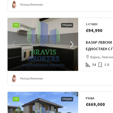
Ралица Великова
1-СТАЕН
ТОП
ПРОДАВА
€94,990
БАЗАР ЛЕВСКИ
ЕДНОСТАЕН С Г
Варна, Левски
54
1
0
Ралица Великова
КЪЩА
ТОП
ПРОДАВА
€669,000