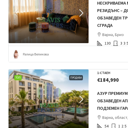
НЕСКРИВАЕМА 
РЕЗИДЪНС – Д
ОБЗАВЕДЕН ТР
СГРАДА
Варна, Бриз
130
3
3
Ралица Великова
1-СТАЕН
ТОП
ПРОДАВА
€184,990
АЗУР ПРЕМИУМ
ОБЗАВЕДЕН АП
ПОДЗЕМЕН ГА
Варна, област,
54
1
2
5