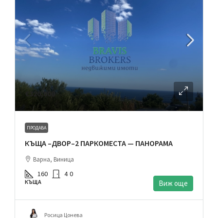
€320,000
ПРОДАВА
КЪЩА –ДВОР–2 ПАРКОМЕСТА — ПАНОРАМА
Варна, Виница
160
4
0
КЪЩА
Виж още
Росица Цонева