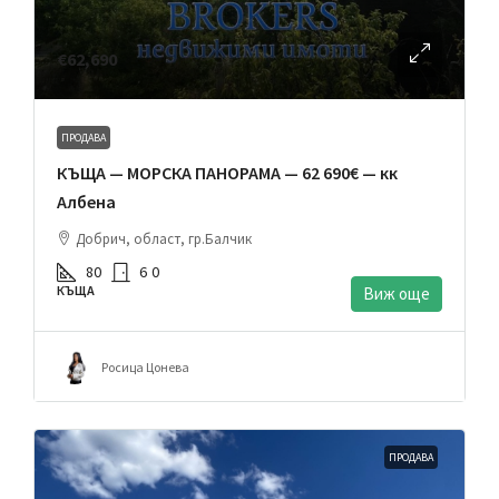
€62,690
ПРОДАВА
КЪЩА — МОРСКА ПАНОРАМА — 62 690€ — кк
Албена
Добрич, област, гр.Балчик
80
6
0
КЪЩА
Виж още
Росица Цонева
ПРОДАВА