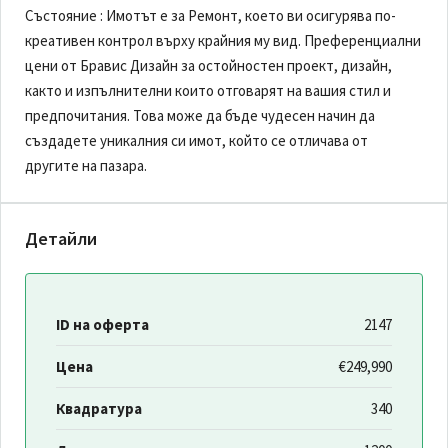
Състояние : Имотът е за Ремонт, което ви осигурява по-
креативен контрол върху крайния му вид. Преференциални
цени от Бравис Дизайн за остойностен проект, дизайн,
както и изпълнителни които отговарят на вашия стил и
предпочитания. Това може да бъде чудесен начин да
създадете уникалния си имот, който се отличава от
другите на пазара.
Детайли
ID на оферта
2147
Цена
€249,990
Квадратура
340