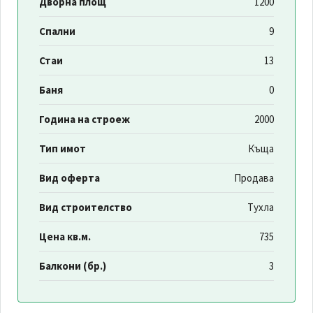
Дворна площ
1200
Спални
9
Стаи
13
Баня
0
Година на строеж
2000
Тип имот
Къща
Вид оферта
Продава
Вид строителство
Тухла
Цена кв.м.
735
Балкони (бр.)
3