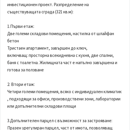
инвестиционен проект. Разпределение на
съществуващата сграда (321 кв.м):
1.Първи етаж:
Две големи складови помещения, настилка от шлайфан
бетон
Тристаен апартамент, завършен до ключ,
включващ: просторна всекидневна с кухня, две спални,
баня с тоалетна. Жилищната част е напълно завършена и
готова за ползване
2. Втори етаж:
Четири големи помещения, всяко с индивидуален климатик
, подходящи за офиси, производствени зони, лаборатории
или допълнителни складови площи
3.Допълнителен парцел с възможност за застрояване:
Празен урегулиран парцел, част от имота, позволяващ