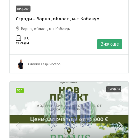
ПРОДАВА
Сгради – Варна, област, м-т Кабакум
Варна, област, м-т Кабакум
0
0
СГРАДИ
Виж още
Славик Хаджиоглов
ПРОДАВА
ТОП