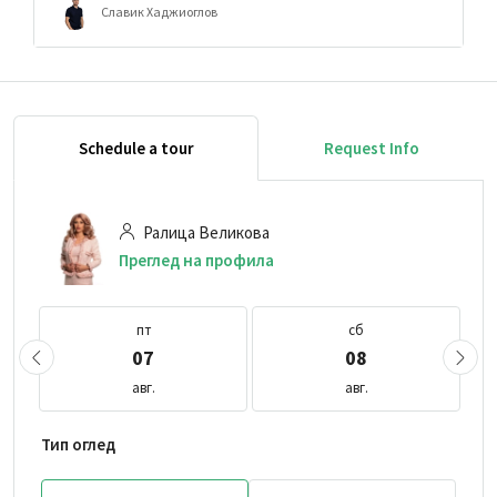
Славик Хаджиоглов
Schedule a tour
Request Info
Ралица Великова
Преглед на профила
пт
сб
07
08
авг.
авг.
Тип оглед