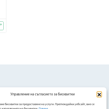
Управление на съгласието за бисквитки
аме бисквитки за предоставяне на услуги. Преглеждайки уебсайт, вие се
 с използването на бисквитки.
Повече