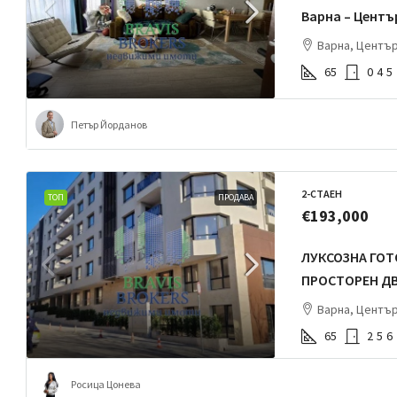
Варна – Центъ
Варна, Центъ
65
0
4
5
Петър Йорданов
2-СТАЕН
ТОП
ПРОДАВА
€193,000
ЛУКСОЗНА ГОТ
ПРОСТОРЕН Д
Варна, Центъ
65
2
5
6
Росица Цонева