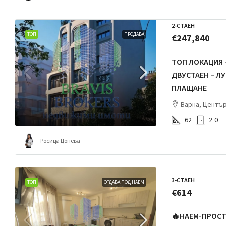
2-СТАЕН
ТОП
ПРОДАВА
€247,840
ТОП ЛОКАЦИЯ 
ДВУСТАЕН – Л
ПЛАЩАНЕ
Варна, Центъ
62
2
0
Росица Цонева
3-СТАЕН
ТОП
ОТДАВА ПОД НАЕМ
€614
🔥НАЕМ-ПРОС