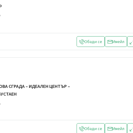
р
р
Обади се
Имейл
ОВА СГРАДА – ИДЕАЛЕН ЦЕНТЪР –
ВУСТАЕН
р
Обади се
Имейл