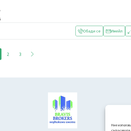
р
6
Обади се
Имейл
2
3
Ние използв
съгласявате