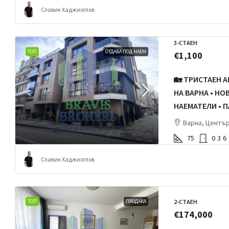
Славик Хаджиоглов
3-СТАЕН
ТОП
ОТДАВА ПОД НАЕМ
€1,100
🏡 ТРИСТАЕН 
НА ВАРНА • Н
НАЕМАТЕЛИ • 
Варна, Центъ
75
0
3
6
Славик Хаджиоглов
2-СТАЕН
ТОП
ПРОДАВА
€174,000