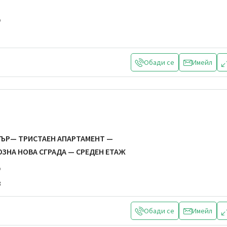
р
Обади се
Имейл
ЪР— ТРИСТАЕН АПАРТАМЕНТ —
ОЗНА НОВА СГРАДА — СРЕДЕН ЕТАЖ
р
8
Обади се
Имейл