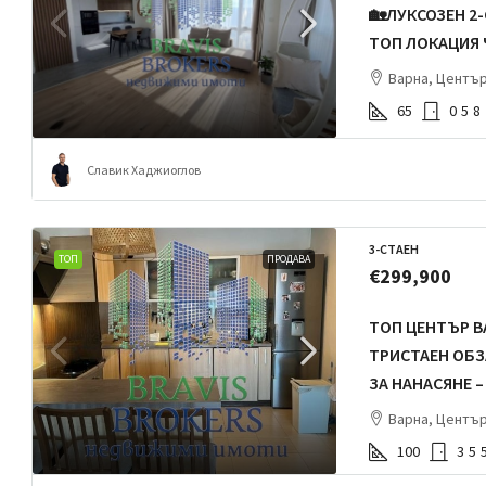
🏡ЛУКСОЗЕН 2
ТОП ЛОКАЦИЯ
Варна, Центъ
65
0
5
8
Славик Хаджиоглов
3-СТАЕН
ТОП
ПРОДАВА
€299,900
ТОП ЦЕНТЪР В
ТРИСТАЕН ОБЗ
ЗА НАНАСЯНЕ 
Варна, Центъ
100
3
5