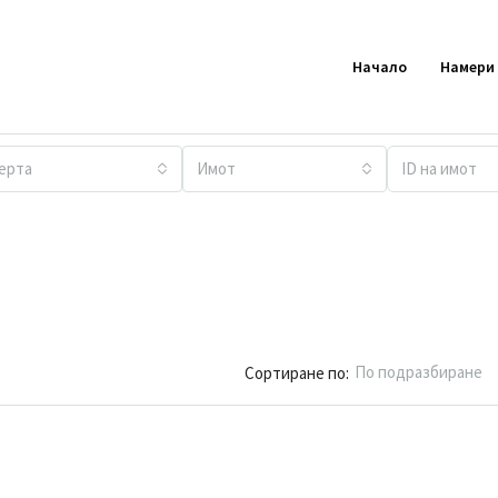
Начало
Намери
ерта
Имот
По подразбиране
Сортиране по: