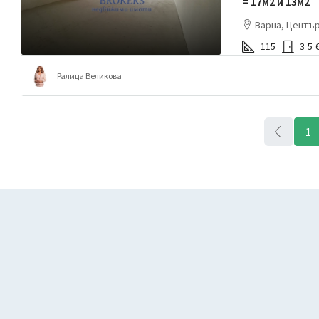
= 17м2 и 13м2
Варна, Центъ
115
3
5
Ралица Великова
1