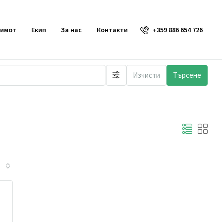
+359 886 654 726
 имот
Екип
За нас
Контакти
Изчисти
Търсене