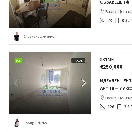
ОБЗАВЕДЕН🔥
Варна, Центъ
73
0
3
5
Славик Хаджиоглов
3-СТАЕН
ТОП
ПРОДАВА
€250,000
ИДЕАЛЕН ЦЕНТ
АКТ 16 — ЛУКС
Варна, Центъ
126
3
2
Росица Цонева