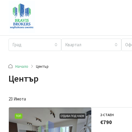
Град
Квартал
Оф
Начало
Център
Център
23 Имотa
2-СТАЕН
ТОП
ОТДАВА ПОД НАЕМ
€790