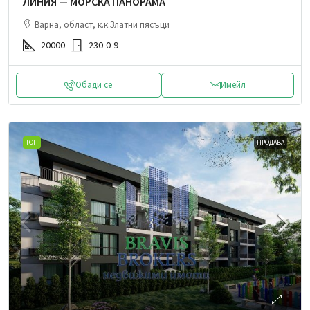
ЛИНИЯ — МОРСКА ПАНОРАМА
Варна, област, к.к.Златни пясъци
20000
230
0
9
Обади се
Имейл
ТОП
ПРОДАВА