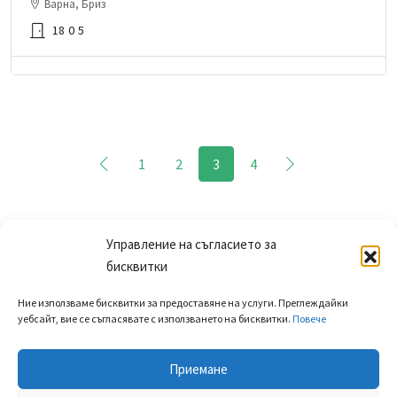
Варна, Бриз
18
0
5
1
2
3
4
Управление на съгласието за
бисквитки
Ние използваме бисквитки за предоставяне на услуги. Преглеждайки
уебсайт, вие се съгласявате с използването на бисквитки.
Повече
Приемане