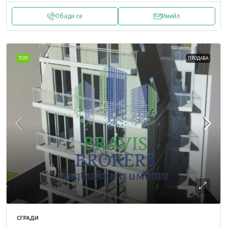
Обади се
Имейл
ТОП
ПРОДАВА
СГРАДИ